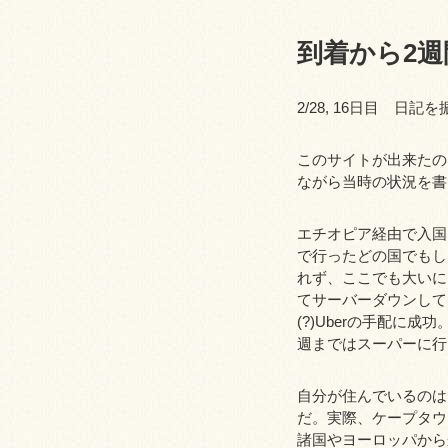
到着から2週
2/28, 16日目 日記
このサイトが出来たの
ながら当時の状況を書
エチオピア経由で入国
で行ったどの国でもし
れず、ここでも大いに
てサーバーダウンして
(?)Uberの手配
週まではスーパーに行
自分が住んでいるのは
だ。実際、ケープタウ
諸国やヨーロッパから