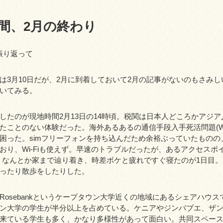
間、2月の終わり
を振り返って
は3月10日だが、2月に到着しておいて2月の記事がないのもさみ
いてみる。
したのが現地時間2月13日の14時頃。税関は日本人どころかアジ
たことのない体験だった。海外あるあるの通信手段入手死活問題(Wi-
困った。simフリーフォンを持ち込んだため余裕ぶっていたものの
おり、Wi-Fiも使えず。早速のトラブルだったが、あるアクセスポ
に成功。なんとか家まで辿り着き、時差ボケと疲れですぐ寝たのが1日目
ったり散歩をしたりした。
Rosebankというケープタウン大学近くの地域にあるシェアハウス
ン大学の学生が半分以上を占めている。ケニアやジンバブエ、ザ
来ている学生も多く、かなり多様性があって面白い。共同スペー